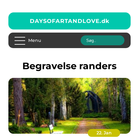
DAYSOFARTANDLOVE.
dk
Menu
begravelse randers
22. Jan